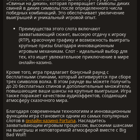
«Свиньи на диких», которая превращает символы диких
свиней в дикие символы после определенного числа
победных комбинаций. Это обеспечивает увеличение
выигрышей и уникальный игровой опыт.
Преимущества этого слота включают
захватывающий сюжет, высокую отдачу к игроку
(RTP), красочную графику и возможность выиграть
крупные призы благодаря инновационным
игровым механикам. Слот - идеальный выбор для
тех, кто ищет увлекательное приключение в мире
онлайн-казино.
Кроме того, игра предлагает бонусный раунд с
бесплатными спинами, который активируется при сборе
трех символов волка. В этом раунде вы можете получить
до 20 бесплатных спинов и дополнительные множители,
повышающие ваши шансы на крупные выигрыши. Игра
также поражает качеством аудиоэффектов, создающих
атмосферу сказочного мира.
Благодаря современным технологиям и инновационным
функциям игра становится одним из самых популярных
слотов в
онлайн-казино Fortuna
. Насладитесь
захватывающим игровым процессом, высокими шансами
на выигрыш и неповторимой атмосферой вместе с Big
Bad Wolf!