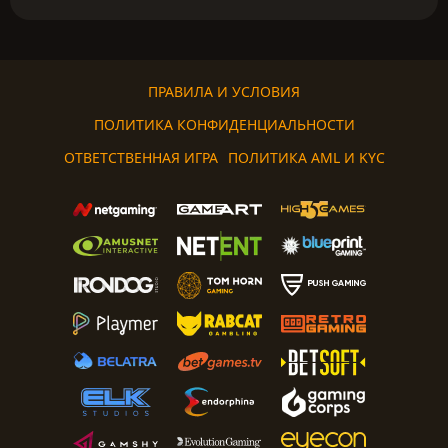
ПРАВИЛА И УСЛОВИЯ
ПОЛИТИКА КОНФИДЕНЦИАЛЬНОСТИ
ОТВЕТСТВЕННАЯ ИГРА
ПОЛИТИКА AML И KYC