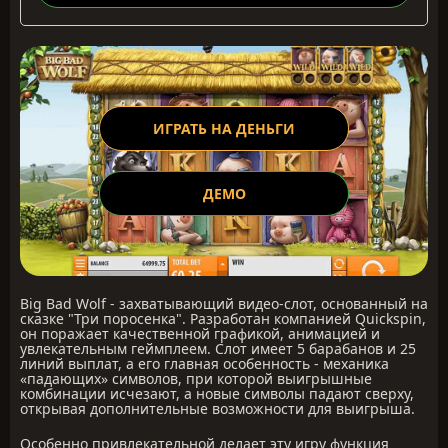
ИГРАТЬ НА ДЕНЬГИ
ДЕМО
Big Bad Wolf
- захватывающий видео-слот, основанный на
сказке "Три поросенка". Разработан компанией Quickspin,
он поражает качественной графикой, анимацией и
увлекательным геймплеем. Слот имеет 5 барабанов и 25
линий выплат, а его главная особенность - механика
«падающих» символов, при которой выигрышные
комбинации исчезают, а новые символы падают сверху,
открывая дополнительные возможности для выигрыша.
Особенно привлекательной делает эту игру функция