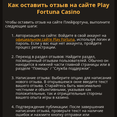
Как оставить отзыв на сайте Play
Fortuna Casino
Чтобы оставить отзыв на сайте Плейфортуна, выполните
следующие шаги:
Авторизация на сайте: Войдите в свой аккаунт на
официальном сайте Play Fortuna
, используя логин и
пароль. Если у вас еще нет аккаунта, пройдите
процесс регистрации.
Переход в раздел отзывов: Найдите раздел,
посвященный отзывам пользователей. Обычно он
находится в нижней части главной страницы или в
разделе "Помощь" / "Служба поддержки".
Написание отзыва: Выберите опцию для написания
нового отзыва. В открывшемся окне введите текст
вашего отзыва. Старайтесь быть максимально
честными и объективными, указывая как
положительные, так и отрицательные стороны
вашего опыта игры в казино.
Подтверждение публикации: После завершения
написания отзыва, проверьте текст на наличие
ошибок и нажмите кнопку отправки или