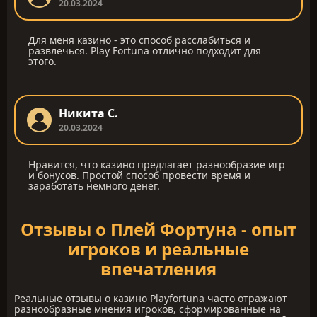
20.03.2024
Для меня казино - это способ расслабиться и
развлечься. Play Fortuna отлично подходит для
этого.
Никита С.
20.03.2024
Нравится, что казино предлагает разнообразие игр
и бонусов. Простой способ провести время и
заработать немного денег.
Отзывы о Плей Фортуна - опыт
игроков и реальные
впечатления
Реальные отзывы о казино Playfortuna часто отражают
разнообразные мнения игроков, сформированные на