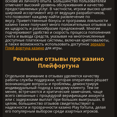
основе их личного опыта. Большинство пользователей
отмечают высокий уровень обслуживания и качество
предоставляемых услуг. В частности, игроки высоко ценят
широкий ассортимент игр от ведущих разработчиков,
что позволяет каждому найти развлечение по
вкусу. Приветственные бонусы и программа лояльности
казино также получают много положительных отзывов за
их щедрость и разнообразие предложений. Многие
подчеркивают удобство и скорость процесса пополнения
счета и вывода средств, указывая на многочисленные
доступные платежные системы, включая криптовалюты,
а также возможность использовать доступное
зеркало
Плей фортуна казино
для игры.
Реальные отзывы про казино
Плейфортуна
Отдельное внимание в отзывах уделяется качеству
работы службы поддержки, которая оперативно решает
возникающие вопросы и проблемы, демонстрируя
индивидуальный подход к каждому клиенту. Тем не
менее, встречаются и критические замечания, чаще
всего связанные с процедурой верификации аккаунта
или с задержками выплат при больших выигрышах. В
целом, большинство отзывов свидетельствуют о
надежности и прозрачности казино Play fortuna, делая
его популярным выбором среди азартных игроков.