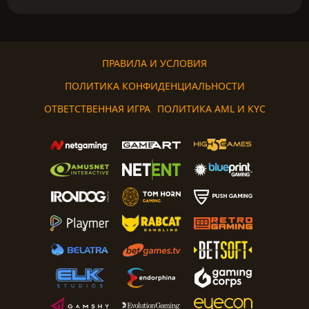
ПРАВИЛА И УСЛОВИЯ
ПОЛИТИКА КОНФИДЕНЦИАЛЬНОСТИ
ОТВЕТСТВЕННАЯ ИГРА
ПОЛИТИКА AML И KYC