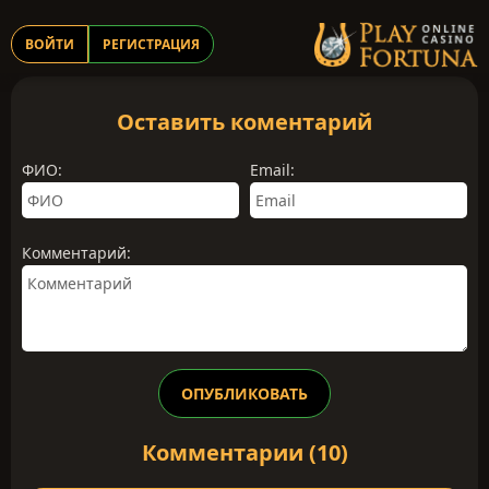
ВОЙТИ
РЕГИСТРАЦИЯ
Оставить коментарий
ФИО:
Email:
Комментарий:
ОПУБЛИКОВАТЬ
Комментарии (10)