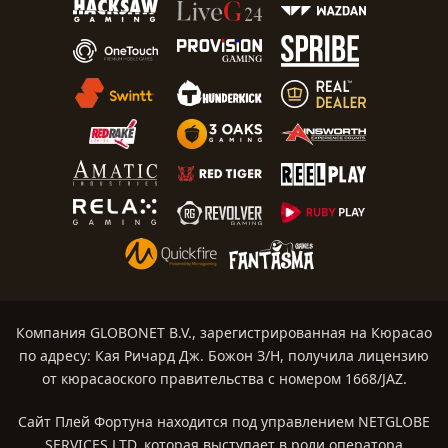
Компания GLOBONET B.V., зарегистрированная на Кюрасао
по адресу: Кая Ричард Дж. Божон З/Н, получила лицензию
от кюрасаоского правительства с номером 1668/JAZ.
Сайт Плей Фортуна находится под управлением NETGLOBE
SERVICES LTD, которая выступает в роли оператора