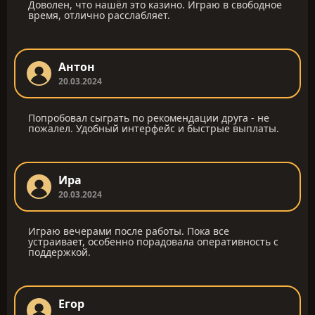
Доволен, что нашёл это казино. Играю в свободное
время, отлично расслабляет.
Антон
20.03.2024
Попробовал сыграть по рекомендации друга - не
пожалел. Удобный интерфейс и быстрые выплаты.
Ира
20.03.2024
Играю вечерами после работы. Пока все
устраивает, особенно порадовала оперативность с
поддержкой.
Егор