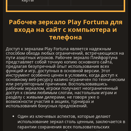
Рабочее зеркало Play Fortuna для
входа на сайт с компьютера и
телефона
Доступ к зеркалам Play Fortuna является надежным
способом обхода любых ограничений, встречающихся на
пути азартных игроков. Рабочее зеркало Плейфортуна
представляет собой точную копию основного сайта,
предлагая безупречный опыт использования всех
функций и игр, доступных в основной версии. Этот
инструмент особенно ценен в условиях, когда доступ к
основному веб-ресурсу казино ограничен по техническим
или регуляторным причинам. Воспользовавшись
рабочим зеркалом, игроки получают неограниченный
доступ к своим любимым слотам, настольным играм и
разделу с живыми дилерами, не говоря уже о
возможности участия в акциях, турнирах и
использования бонусных предложений.
Один из ключевых аспектов, которые делают
использование зеркал столь ценным, заключается в
гарантии сохранения всех пользовательских