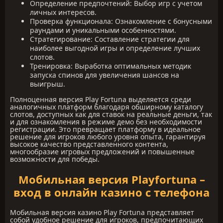
Определение предпочтений
: Выбор игр с учетом
личных интересов.
Проверка функционала
: Ознакомление с бонусными
раундами и уникальными особенностями.
Стратегирование
: Составление стратегии для
наиболее выгодной игры и определение лучших
слотов.
Тренировка
: Выработка оптимальных методик
запуска спинов для увеличения шансов на
выигрыш.
Полноценная версия Play Fortuna выделяется среди
аналогичных платформ благодаря обширному каталогу
слотов, доступных как для ставок на реальные деньги, так
и для ознакомления в режиме демо без необходимости
регистрации. Это превращает платформу в идеальное
решение для игроков любого уровня опыта, гарантируя
высокое качество представленного контента,
многообразие игровых предложений и повышенные
возможности для победы.
Мобильная версия Playfortuna –
вход в онлайн казино с телефона
Мобильная версия казино Play Fortuna представляет
собой удобное решение для игроков, предпочитающих