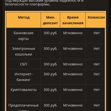
подтверждая высокий уровень надежности и
безопасности платформы.
Метод
Мин.
Время
Комиссия
депозит
зачисления
Банковские
300 руб.
Мгновенно
Нет
карты
Электронные
300 руб.
Мгновенно
Нет
кошельки
СБП
300 руб.
Мгновенно
Нет
Интернет-
300 руб.
Мгновенно
Нет
банкинг
Криптовалюты
300 руб.
Мгновенно
Нет
Предоплаченные
300 руб.
Мгновенно
Нет
карты