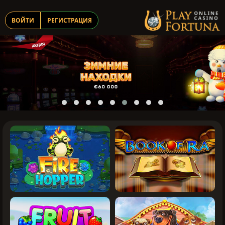
ВОЙТИ
РЕГИСТРАЦИЯ