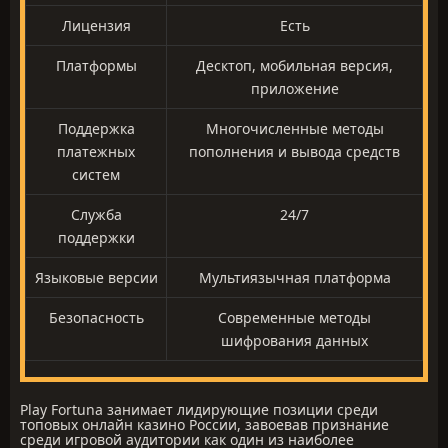
Лицензия
Есть
Платформы
Десктоп, мобильная версия,
приложение
Поддержка
Многочисленные методы
платежных
пополнения и вывода средств
систем
Служба
24/7
поддержки
Языковые версии
Мультиязычная платформа
Безопасность
Современные методы
шифрования данных
Play Fortuna занимает лидирующие позиции среди
топовых онлайн казино России, завоевав признание
среди игровой аудитории как один из наиболее