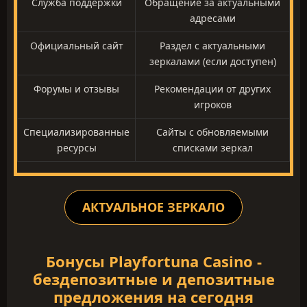
Служба поддержки
Обращение за актуальными
адресами
Официальный сайт
Раздел с актуальными
зеркалами (если доступен)
Форумы и отзывы
Рекомендации от других
игроков
Специализированные
Сайты с обновляемыми
ресурсы
списками зеркал
АКТУАЛЬНОЕ ЗЕРКАЛО
Бонусы Playfortuna Casino -
бездепозитные и депозитные
предложения на сегодня