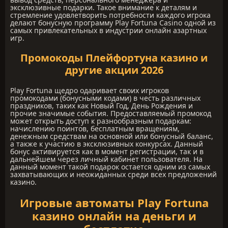
эксклюзивные подарки. Такое внимание к деталям и
стремление удовлетворить потребности каждого игрока
делают бонусную программу Play Fortuna Casino одной из
самых привлекательных в индустрии онлайн азартных
игр.
Промокоды Плейфортуна казино и
другие акции 2026
Play Fortuna щедро одаривает своих игроков
промокодами (бонусными кодами) в честь различных
праздников, таких как Новый Год, День Рождения и
прочие значимые события. Предоставляемый промокод
может открыть доступ к разнообразным подаркам:
начислению поинтов, бесплатным вращениям,
денежным средствам на основной или бонусный баланс,
а также к участию в эксклюзивных конкурсах. Данный
бонус активируется как в момент регистрации, так и в
дальнейшем через личный кабинет пользователя. На
данный момент такой подарок остается одним из самых
захватывающих и неожиданных среди всех предложений
казино.
Игровые автоматы Play Fortuna
казино онлайн на деньги и