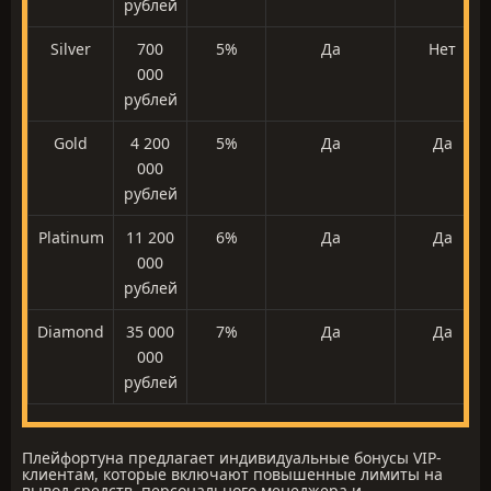
рублей
Silver
700
5%
Да
Нет
000
рублей
Gold
4 200
5%
Да
Да
000
рублей
Platinum
11 200
6%
Да
Да
000
рублей
Diamond
35 000
7%
Да
Да
000
рублей
Плейфортуна предлагает индивидуальные бонусы VIP-
клиентам, которые включают повышенные лимиты на
вывод средств, персонального менеджера и