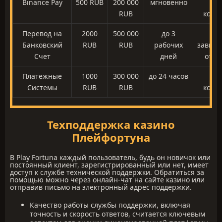
Binance Pay
500 RUB
200 000
мгновенно
Бе
RUB
коми
Перевод на
2000
500 000
до 3
В
Банковский
RUB
RUB
рабочих
зависи
Счет
дней
от б
Платежные
1000
300 000
до 24 часов
Бе
Системы
RUB
RUB
коми
Техподдержка казино
Плейфортуна
В Play Fortuna каждый пользователь, будь он новичок или
постоянный клиент, зарегистрированный или нет, имеет
доступ к службе технической поддержки. Обратиться за
помощью можно через онлайн-чат на сайте казино или
отправив письмо на электронный адрес поддержки.
Качество работы службы поддержки, включая
точность и скорость ответов, считается ключевым