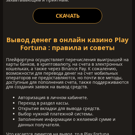
СКАЧАТЬ
Вывод денег в онлайн казино Play
Fortuna : правила и советы
Плейфортуна осуществляет перечисления выигрышей на
карты банков, в криптовалюту, на счета в электронных
кошельках, а также через Binance Pay. К сожалению,
возможности для перевода денег на счет мобильных
операторов не предоставляются, но почти все методы,
доступные для пополнения счета, также поддерживаются
для создания заявок на вывод средств.
Авторизация в личном кабинете.
Переход в раздел кассы.
Открытие вкладки для вывода средств.
Выбор нужной платежной системы.
Заполнение информации о желаемой сумме и
данных получателя.
Что касается лимитов на вывод, то в Play Fortuna