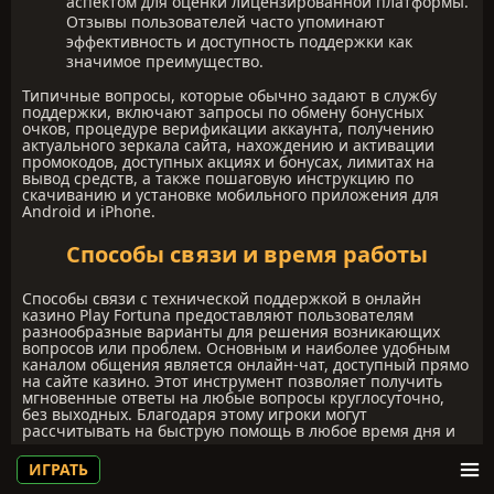
аспектом для оценки лицензированной платформы.
Отзывы пользователей часто упоминают
эффективность и доступность поддержки как
значимое преимущество.
Типичные вопросы, которые обычно задают в службу
поддержки, включают запросы по обмену бонусных
очков, процедуре верификации аккаунта, получению
актуального зеркала сайта, нахождению и активации
промокодов, доступных акциях и бонусах, лимитах на
вывод средств, а также пошаговую инструкцию по
скачиванию и установке мобильного приложения для
Android и iPhone.
Способы связи и время работы
Способы связи с технической поддержкой в онлайн
казино Play Fortuna предоставляют пользователям
разнообразные варианты для решения возникающих
вопросов или проблем. Основным и наиболее удобным
каналом общения является онлайн-чат, доступный прямо
на сайте казино. Этот инструмент позволяет получить
мгновенные ответы на любые вопросы круглосуточно,
без выходных. Благодаря этому игроки могут
рассчитывать на быструю помощь в любое время дня и
ночи.
ИГРАТЬ
Для более формализованных обращений или когда