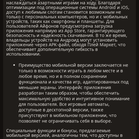
наслаждаться азартными играми на ходу. Благодаря
оптимизации под операционные системы Android и iOS,
доступ к любимым слотам становится возможным не
только с персональных компьютеров, но и с мобильных
устройств, таких как смартфоны и планшеты. Для
пользователей Айфонов предусмотрена загрузка
приложения напрямую из App Store, гарантирующего
безопасность и надежность скачивания. В то же время,
владельцы устройств на Андроид могут установить
приложение через APK-файл, обходя Плей Маркет, что
обеспечивает дополнительную гибкость в
использовании.
Преимущество мобильной версии заключается не
только в возможности играть в любом месте и в
любое время, но и в полном сохранении
функционала и качества игр, адаптированных под
меньшие экраны. Интерфейс приложения
разработан таким образом, чтобы обеспечить
максимальную удобство и интуитивное понимание
для пользователя. Все игровые автоматы,
доступные в десктопной версии, также
присутствуют в мобильном приложении, что
позволяет не ограничивать себя в выборе.
Специальные функции и бонусы, предлагаемые
мобильной версией, аналогичны тем, что доступны в