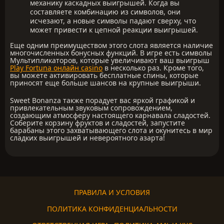
механику каскадных выигрышей. Когда вы
составляете комбинацию из символов, они
исчезают, а новые символы падают сверху, что
может привести к цепной реакции выигрышей.
Еще одним преимуществом этого слота является наличие
многочисленных бонусных функций. В игре есть символы
Мультипликаторов, которые увеличивают ваш выигрыш
Play Fortuna онлайн casino
в несколько раз. Кроме того,
вы можете активировать бесплатные спины, которые
приносят еще больше шансов на крупные выигрыши.
Sweet Bonanza также порадует вас яркой графикой и
привлекательным звуковым сопровождением,
создающим атмосферу настоящего карнавала сладостей.
Соберите корзину фруктов и сладостей, запустите
барабаны этого захватывающего слота и окунитесь в мир
сладких выигрышей и невероятного азарта!
ПРАВИЛА И УСЛОВИЯ
ПОЛИТИКА КОНФИДЕНЦИАЛЬНОСТИ