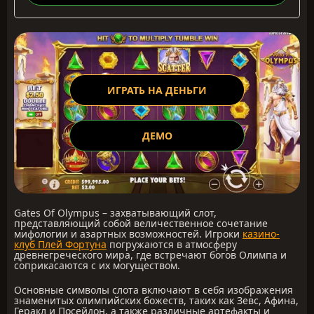
ИГРАТЬ НА ДЕНЬГИ
ДЕМО
Gates Of Olympus
– захватывающий слот,
представляющий собой величественное сочетание
мифологии и азартных возможностей. Игроки
казино-
клуб Плей Фортуна
погружаются в атмосферу
древнегреческого мира, где встречают богов Олимпа и
соприкасаются с их могуществом.
Основные символы слота включают в себя изображения
знаменитых олимпийских божеств, таких как Зевс, Афина,
Геракл и Посейдон, а также различные артефакты и