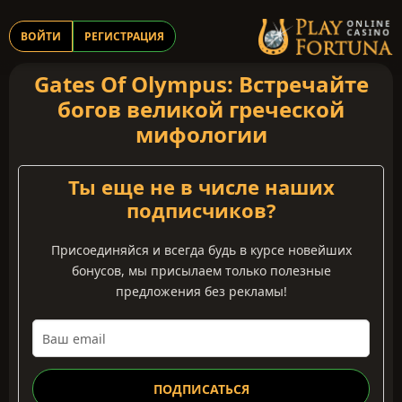
ВОЙТИ
РЕГИСТРАЦИЯ
Gates Of Olympus: Встречайте
богов великой греческой
мифологии
Ты еще не в числе наших
подписчиков?
Присоединяйся и всегда будь в курсе новейших
бонусов, мы присылаем только полезные
предложения без рекламы!